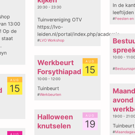
kijken
In de kant
20:30 - 23:30
leeftijden
shop
#
Feesten en
Tuinvereniging OTV
an 13:00
https://lvo-
r! Op de
leiden.nl/portal/index.php/academie
 staat
Bestu
#
LVO Workshop
d.
spree
eyn
10:00 - 11:0
aug
Werkbeurt
15
#
Bestuurssp
Forsythiapad
10:00 - 12:00
aug
15
Tuinbeurt
d
Maand
#
Werkbeurten
avond
werkb
aug
Halloween
19:00 - 21:0
19
knutselen
Tuinbeurt
#
Maandagav
aug