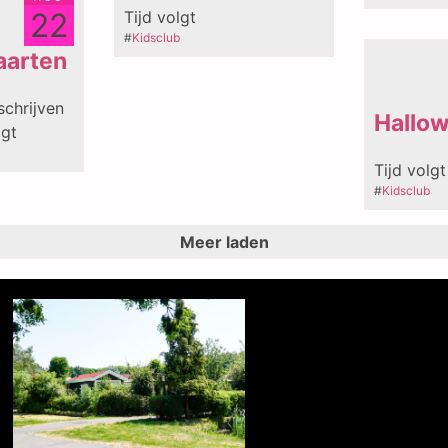
22
Tijd volgt
#
Kidsclub
aarten
schrijven
Hallo
lgt
Tijd volg
#
Kidsclub
Meer laden