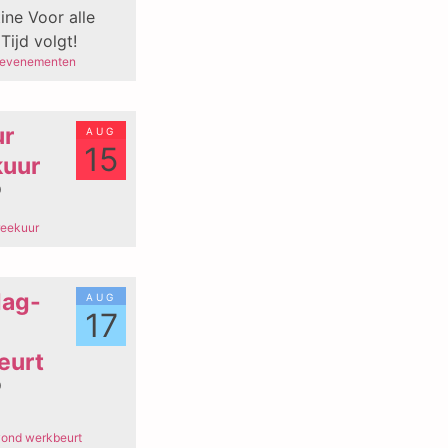
ine Voor alle
 Tijd volgt!
 evenementen
aug
ur
15
kuur
0
reekuur
aug
ag-
17
eurt
0
ond werkbeurt