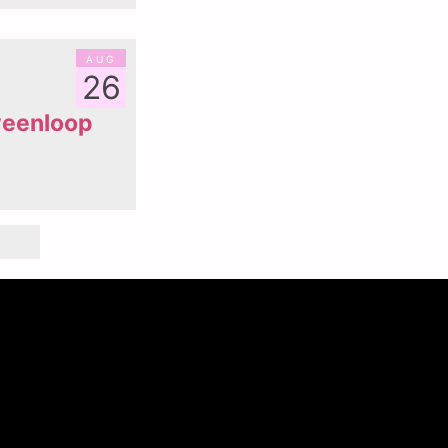
aug
26
weenloop
t