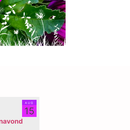
aug
15
enavond