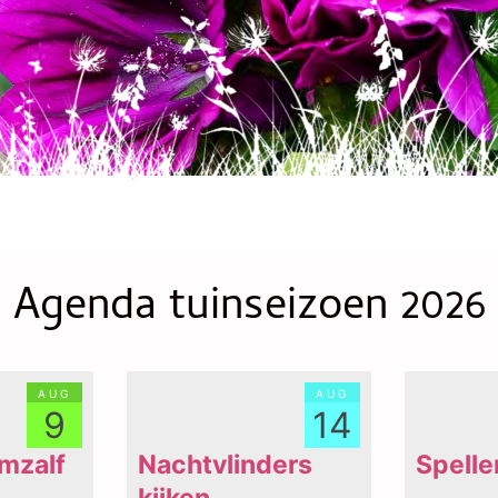
Agenda tuinseizoen 2026
aug
aug
9
14
mzalf
Nachtvlinders
Spell