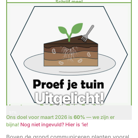
Schrijf mee!
Uitgelicht!
Voortgang: De Grote Tuin-Enqûete
WE ZIJN ER BIJNA!
57%
Ons doel voor maart 2026 is
60%
— we zijn er
bijna!
Nog niet ingevuld? Hier is ‘ie!
Boven de grond communiceren planten vooral