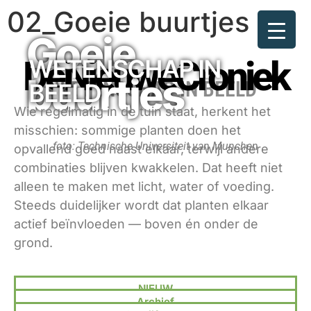
02_Goeie buurtjes
Goeie
DeNieuweCroniek
WETENSCHAP IN
buurtjes
WETENSCHAP IN BEELD
BEELD
Wie regelmatig in de tuin staat, herkent het
misschien: sommige planten doen het
foto: Technische Universiteit van Munchen
opvallend goed naast elkaar, terwijl andere
combinaties blijven kwakkelen. Dat heeft niet
alleen te maken met licht, water of voeding.
Steeds duidelijker wordt dat planten elkaar
actief beïnvloeden — boven én onder de
grond.
NIEUW
Archief