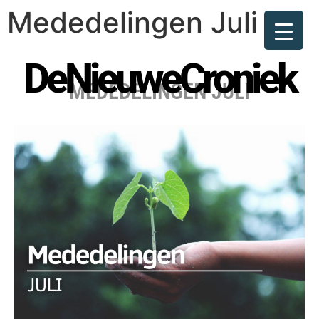
Mededelingen Juli
DeNieuweCroniek
MEDEDELINGEN JULI