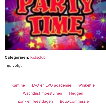
Categorieën:
Kidsclub
Tijd volgt
Kantine
LVO en LVO academie
Winkeltje
Wachtlijst moestuinen
Heggen
Zon- en feestdagen
Bouwcommissie